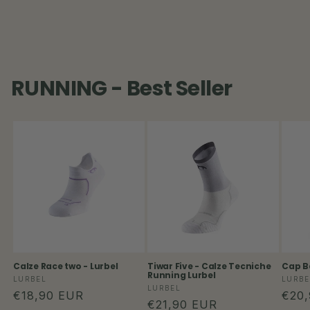
RUNNING - Best Seller
Calze Race two - Lurbel
Tiwar Five - Calze Tecniche
Cap Be
Running Lurbel
Produttore:
Produ
LURBEL
LURBE
Produttore:
LURBEL
Prezzo
€18,90 EUR
Prez
€20
Prezzo
€21,90 EUR