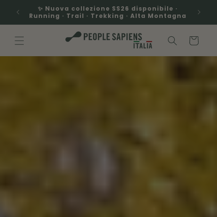
Vai
tata ·
✨ Nuova collezione SS26 disponibile ·
direttamente
al 1992
Running · Trail · Trekking · Alta Montagna
ai contenuti
Carrello