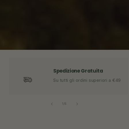
Spedizione Gratuita
Su tutti gli ordini superiori a €49
su
1
/
5
Alta Montagna &
Running
Training & Fitness
Recovery
Inverno
Trail Running
Trekking & Outdoor
Ciclismo